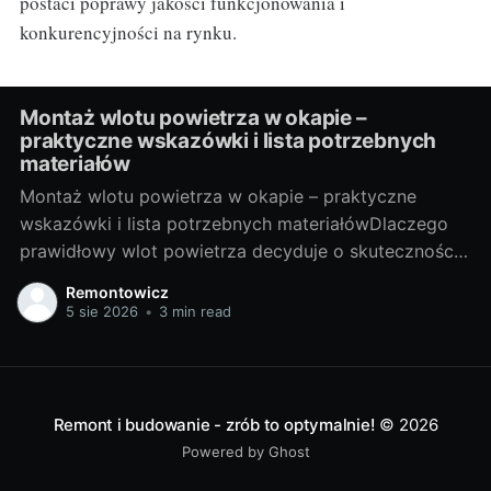
postaci poprawy jakości funkcjonowania i
konkurencyjności na rynku.
Montaż wlotu powietrza w okapie –
praktyczne wskazówki i lista potrzebnych
materiałów
Montaż wlotu powietrza w okapie – praktyczne
wskazówki i lista potrzebnych materiałówDlaczego
prawidłowy wlot powietrza decyduje o skuteczności
okapuOkap kuchenny jest tak dobry, jak dopływ
Remontowicz
świeżego powietrza do pomieszczenia. Gdy
5 sie 2026
•
3 min read
powietrza brakuje, spada ciąg, rośnie hałas, a tłuszcz
i zapachy krążą po domu. Wlot powietrza (nawiew)
stabilizuje przepływ w kanale, ogranicza
Remont i budowanie - zrób to optymalnie!
© 2026
Powered by Ghost