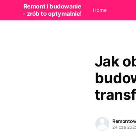
Remont i budowanie
Home
- zrób to optymalnie!
Jak o
budow
trans
Remontow
24 cze 202