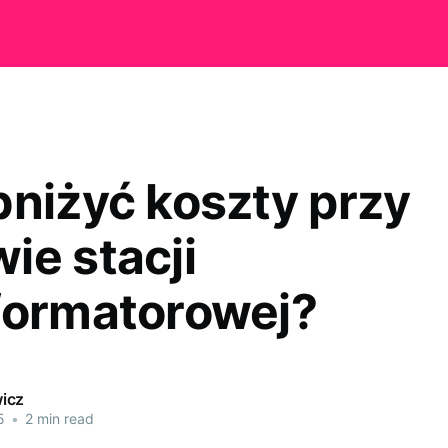
bniżyć koszty przy
ie stacji
formatorowej?
icz
5
•
2 min read