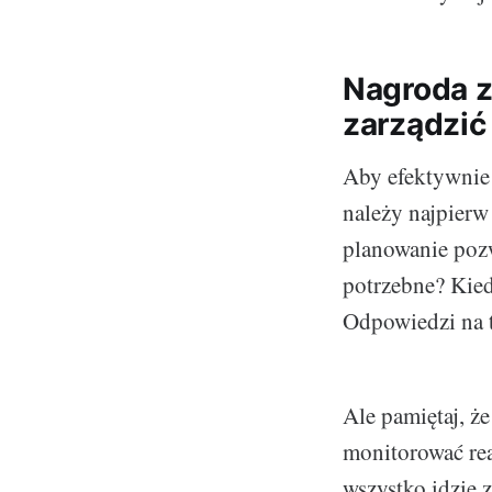
Nagroda z
zarządzić
Aby efektywnie 
należy najpierw 
planowanie pozw
potrzebne? Kied
Odpowiedzi na t
Ale pamiętaj, ż
monitorować rea
wszystko idzie z