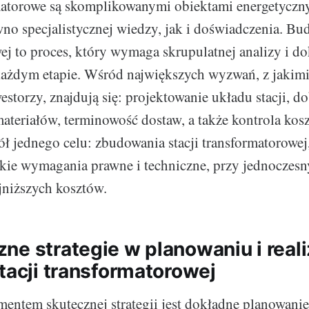
matorowe są skomplikowanymi obiektami energetyczn
o specjalistycznej wiedzy, jak i doświadczenia. Bud
ej to proces, który wymaga skrupulatnej analizy i d
każdym etapie. Wśród największych wyzwań, z jakim
estorzy, znajdują się: projektowanie układu stacji, d
teriałów, terminowość dostaw, a także kontrola kos
ół jednego celu: zbudowania stacji transformatorowej
tkie wymagania prawne i techniczne, przy jednocze
jniższych kosztów.
ne strategie w planowaniu i reali
tacji transformatorowej
ntem skutecznej strategii jest dokładne planowanie.