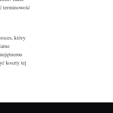
ić terminowość
roces, który
latne
miejętnemu
yć koszty tej