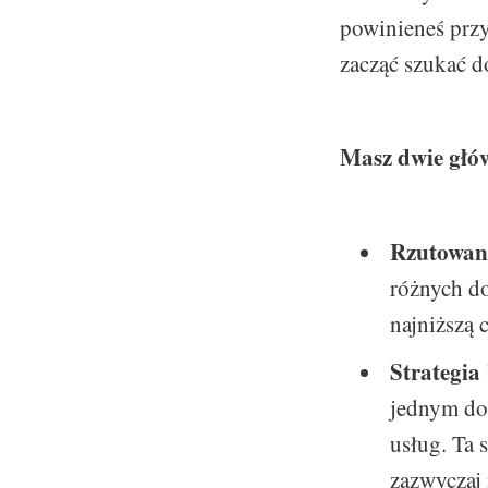
powinieneś przy
zacząć szukać d
Masz dwie głów
Rzutowani
różnych do
najniższą 
Strategia
jednym dos
usług. Ta s
zazwyczaj 