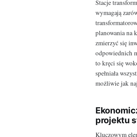
Stacje transfor
wymagają zarówn
transformatorow
planowania na 
zmierzyć się inw
odpowiednich ma
to kręci się wok
spełniała wszys
możliwie jak na
Ekonomicz
projektu s
Kluczowym eleme