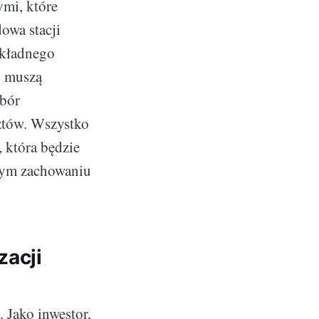
ymi, które
owa stacji
okładnego
i muszą
obór
ztów. Wszystko
, która będzie
snym zachowaniu
zacji
 Jako inwestor,