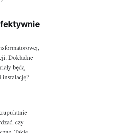
efektywnie
nsformatorowej,
acji. Dokładne
riały będą
 instalację?
krupulatnie
wdzać, czy
eczne. Takie