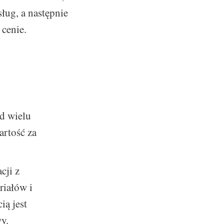
ług, a następnie
 cenie.
od wielu
artość za
cji z
riałów i
ią jest
y.