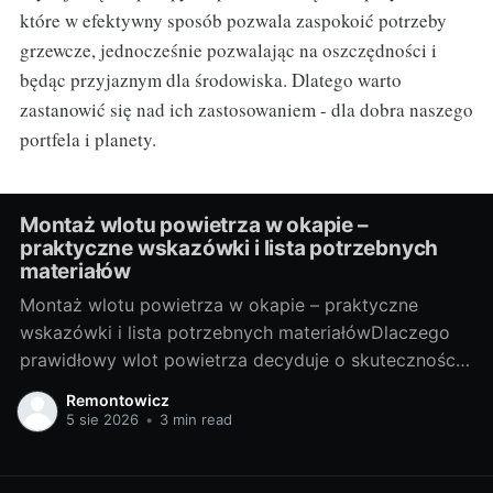
które w efektywny sposób pozwala zaspokoić potrzeby
grzewcze, jednocześnie pozwalając na oszczędności i
będąc przyjaznym dla środowiska. Dlatego warto
zastanowić się nad ich zastosowaniem - dla dobra naszego
portfela i planety.
Montaż wlotu powietrza w okapie –
praktyczne wskazówki i lista potrzebnych
materiałów
Montaż wlotu powietrza w okapie – praktyczne
wskazówki i lista potrzebnych materiałówDlaczego
prawidłowy wlot powietrza decyduje o skuteczności
okapuOkap kuchenny jest tak dobry, jak dopływ
Remontowicz
świeżego powietrza do pomieszczenia. Gdy
5 sie 2026
•
3 min read
powietrza brakuje, spada ciąg, rośnie hałas, a tłuszcz
i zapachy krążą po domu. Wlot powietrza (nawiew)