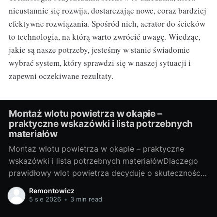
nieustannie się rozwija, dostarczając nowe, coraz bardziej
efektywne rozwiązania. Spośród nich, aerator do ścieków
to technologia, na którą warto zwrócić uwagę. Wiedząc,
jakie są nasze potrzeby, jesteśmy w stanie świadomie
wybrać system, który sprawdzi się w naszej sytuacji i
zapewni oczekiwane rezultaty.
Montaż wlotu powietrza w okapie –
praktyczne wskazówki i lista potrzebnych
materiałów
Montaż wlotu powietrza w okapie – praktyczne
wskazówki i lista potrzebnych materiałówDlaczego
prawidłowy wlot powietrza decyduje o skuteczności
okapuOkap kuchenny jest tak dobry, jak dopływ
Remontowicz
świeżego powietrza do pomieszczenia. Gdy
5 sie 2026
•
3 min read
powietrza brakuje, spada ciąg, rośnie hałas, a tłuszcz