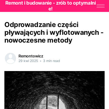
Remont i budowanie - zrób to optymalni
e!
Odprowadzanie części
pływających i wyflotowanych -
nowoczesne metody
Remontowicz
29 kwi 2025
•
3 min read