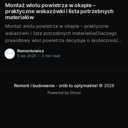
Montaż wlotu powietrza w okapie –
praktyczne wskazówki i lista potrzebnych
materiałów
Montaż wlotu powietrza w okapie – praktyczne
wskazówki i lista potrzebnych materiałówDlaczego
prawidłowy wlot powietrza decyduje o skuteczności
okapuOkap kuchenny jest tak dobry, jak dopływ
Remontowicz
świeżego powietrza do pomieszczenia. Gdy
5 sie 2026
•
3 min read
powietrza brakuje, spada ciąg, rośnie hałas, a tłuszcz
i zapachy krążą po domu. Wlot powietrza (nawiew)
stabilizuje przepływ w kanale, ogranicza
Remont i budowanie - zrób to optymalnie!
© 2026
Powered by Ghost