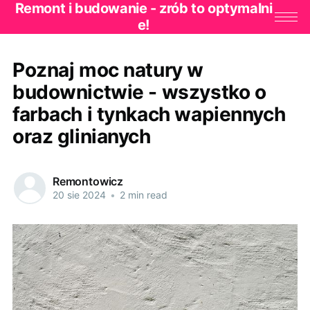
Remont i budowanie - zrób to optymalni
e!
Poznaj moc natury w
budownictwie - wszystko o
farbach i tynkach wapiennych
oraz glinianych
Remontowicz
20 sie 2024
•
2 min read