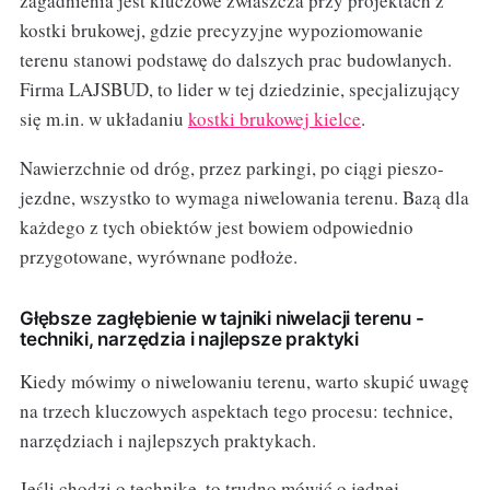
zagadnienia jest kluczowe zwłaszcza przy projektach z
kostki brukowej, gdzie precyzyjne wypoziomowanie
terenu stanowi podstawę do dalszych prac budowlanych.
Firma LAJSBUD, to lider w tej dziedzinie, specjalizujący
się m.in. w układaniu
kostki brukowej kielce
.
Nawierzchnie od dróg, przez parkingi, po ciągi pieszo-
jezdne, wszystko to wymaga niwelowania terenu. Bazą dla
każdego z tych obiektów jest bowiem odpowiednio
przygotowane, wyrównane podłoże.
Głębsze zagłębienie w tajniki niwelacji terenu -
techniki, narzędzia i najlepsze praktyki
Kiedy mówimy o niwelowaniu terenu, warto skupić uwagę
na trzech kluczowych aspektach tego procesu: technice,
narzędziach i najlepszych praktykach.
Jeśli chodzi o technikę, to trudno mówić o jednej