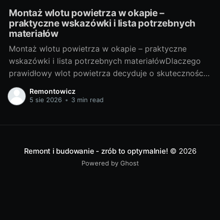
Montaż wlotu powietrza w okapie –
praktyczne wskazówki i lista potrzebnych
materiałów
Montaż wlotu powietrza w okapie – praktyczne
wskazówki i lista potrzebnych materiałówDlaczego
prawidłowy wlot powietrza decyduje o skuteczności
okapuOkap kuchenny jest tak dobry, jak dopływ
Remontowicz
świeżego powietrza do pomieszczenia. Gdy
5 sie 2026
•
3 min read
powietrza brakuje, spada ciąg, rośnie hałas, a tłuszcz
i zapachy krążą po domu. Wlot powietrza (nawiew)
stabilizuje przepływ w kanale, ogranicza
Remont i budowanie - zrób to optymalnie!
© 2026
Powered by Ghost