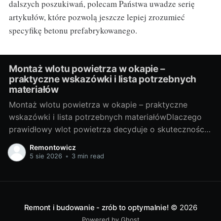
dalszych poszukiwań, polecam Państwa uwadze serię
artykułów, które pozwolą jeszcze lepiej zrozumieć
specyfikę betonu prefabrykowanego.
Montaż wlotu powietrza w okapie –
praktyczne wskazówki i lista potrzebnych
materiałów
Montaż wlotu powietrza w okapie – praktyczne
wskazówki i lista potrzebnych materiałówDlaczego
prawidłowy wlot powietrza decyduje o skuteczności
okapuOkap kuchenny jest tak dobry, jak dopływ
Remontowicz
świeżego powietrza do pomieszczenia. Gdy
5 sie 2026
•
3 min read
powietrza brakuje, spada ciąg, rośnie hałas, a tłuszcz
i zapachy krążą po domu. Wlot powietrza (nawiew)
stabilizuje przepływ w kanale, ogranicza
Remont i budowanie - zrób to optymalnie!
© 2026
Powered by Ghost