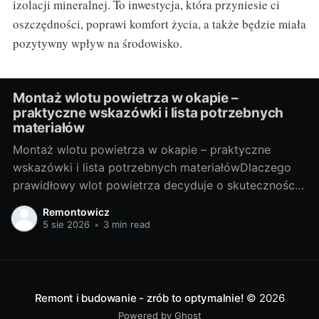
izolacji mineralnej. To inwestycja, która przyniesie ci
oszczędności, poprawi komfort życia, a także będzie miała
pozytywny wpływ na środowisko.
Montaż wlotu powietrza w okapie –
praktyczne wskazówki i lista potrzebnych
materiałów
Montaż wlotu powietrza w okapie – praktyczne
wskazówki i lista potrzebnych materiałówDlaczego
prawidłowy wlot powietrza decyduje o skuteczności
okapuOkap kuchenny jest tak dobry, jak dopływ
Remontowicz
świeżego powietrza do pomieszczenia. Gdy
5 sie 2026
•
3 min read
powietrza brakuje, spada ciąg, rośnie hałas, a tłuszcz
i zapachy krążą po domu. Wlot powietrza (nawiew)
stabilizuje przepływ w kanale, ogranicza
Remont i budowanie - zrób to optymalnie!
© 2026
Powered by Ghost